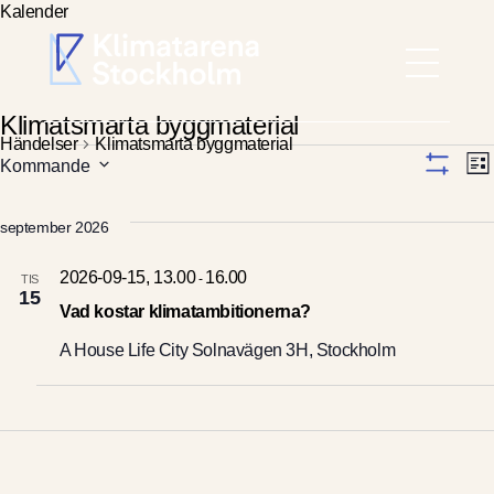
Kalender
Klimatsmarta byggmaterial
Händelser
Klimatsmarta byggmaterial
Händelser
Hem
Vy-
H
Kommande
L
V
Välj
V
i
navi
I
datum.
S
s
Aktuellt
september 2026
N
A
t
F
a
I
2026-09-15, 13.00
16.00
-
TIS
Gå med
L
15
T
Vad kostar klimatambitionerna?
E
R
A House Life City
Solnavägen 3H, Stockholm
Det här gör vi
Om Klimatarenan