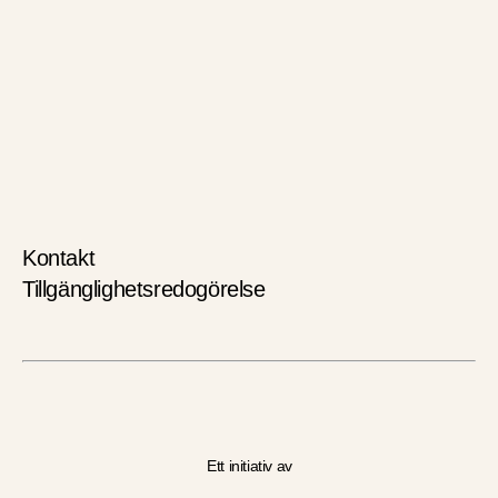
För deltagare
Ett initiativ av
Kontakt
Tillgänglighetsredogörelse
Ett initiativ av