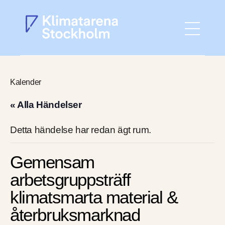
Hem
Kalender
Aktuellt
« Alla Händelser
Detta händelse har redan ägt rum.
Gå med
Gemensam
Det här gör vi
arbetsgruppsträff
klimatsmarta material &
Om Klimatarenan
återbruksmarknad