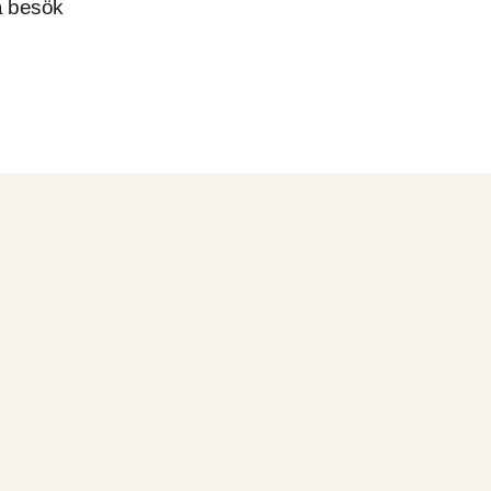
ma besök
vändaren.