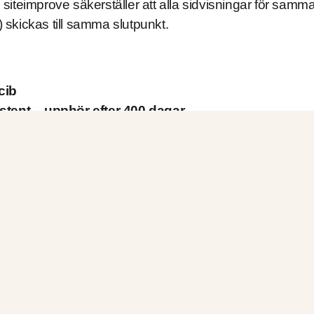
siteimprove säkerställer att alla sidvisningar för sam
skickas till samma slutpunkt.
cib
stent – upphör efter 400 dagar
nds för att kontrollera om cookie är accepterad av an
ställningar