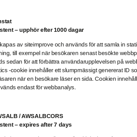
stat
stent – upphör efter 1000 dagar
apas av siteimprove och används för att samla in stati
ng, till exempel när besökaren senast besökte webb
ds sedan för att förbättra användarupplevelsen på we
ics -cookie innehåller ett slumpmässigt genererat ID s
saren när en besökare läser en sida. Cookien innehåll
nvänds endast för webbanalys.
AWSALB / AWSALBCORS
stent – expires after 7 days