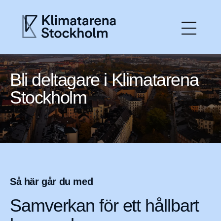
Hem
Bli deltagare i Klimatarena
Stockholm
Aktuellt
Gå med
Det här gör vi
Så här går du med
Om Klimatarenan
Samverkan för ett hållbart