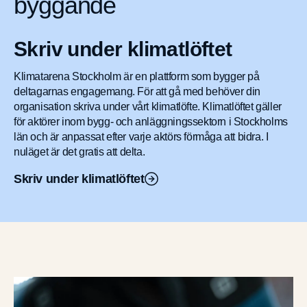
byggande
För deltagare
Skriv under klimatlöftet
Klimatarena Stockholm är en plattform som bygger på
Ett initiativ av
deltagarnas engagemang. För att gå med behöver din
organisation skriva under vårt klimatlöfte. Klimatlöftet gäller
för aktörer inom bygg- och anläggningssektorn i Stockholms
län och är anpassat efter varje aktörs förmåga att bidra. I
nuläget är det gratis att delta.
Skriv under klimatlöftet