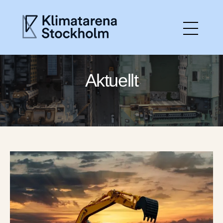
Hem
Aktuellt
Aktuellt
Gå med
Det här gör vi
Om Klimatarenan