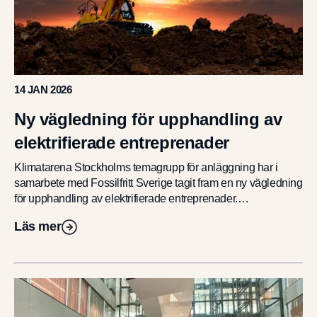
För deltagare
Ett initiativ av
14 JAN 2026
Ny vägledning för upphandling av
elektrifierade entreprenader
Klimatarena Stockholms temagrupp för anläggning har i
samarbete med Fossilfritt Sverige tagit fram en ny vägledning
för upphandling av elektrifierade entreprenader.
Vägledningen ska utgöra ett stöd för offentliga och privata
Läs mer
[…]