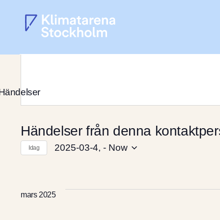
Kalender
Alva Herdevall Rydell
 Händelser
Händelser från denna kontaktpe
2025-03-4,
 - 
Now
Idag
Välj
datum.
mars 2025