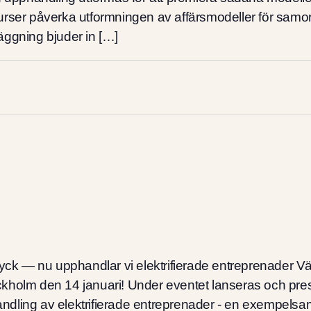
surser påverka utformningen av affärsmodeller för sa
äggning bjuder in […]
g
ryck — nu upphandlar vi elektrifierade entreprenader Vä
kholm den 14 januari! Under eventet lanseras och pres
dling av elektrifierade entreprenader - en exempels