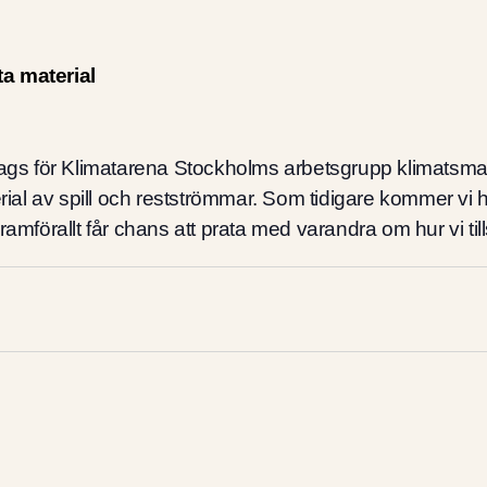
r
a material
ags för Klimatarena Stockholms arbetsgrupp klimatsmarta
l av spill och restströmmar. Som tidigare kommer vi ha
Framförallt får chans att prata med varandra om hur vi 