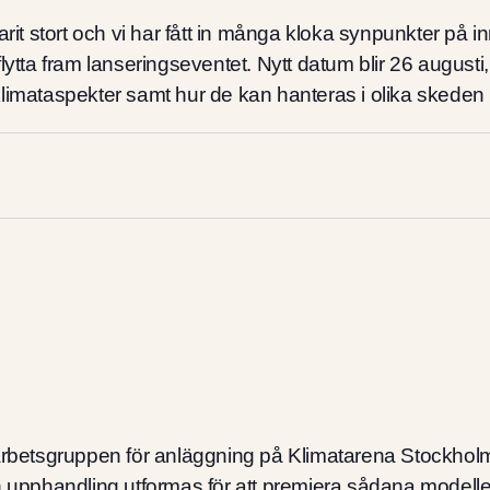
arit stort och vi har fått in många kloka synpunkter på
lytta fram lanseringseventet. Nytt datum blir 26 augusti
limataspekter samt hur de kan hanteras i olika skeden 
g
 arbetsgruppen för anläggning på Klimatarena Stockh
n upphandling utformas för att premiera sådana modeller