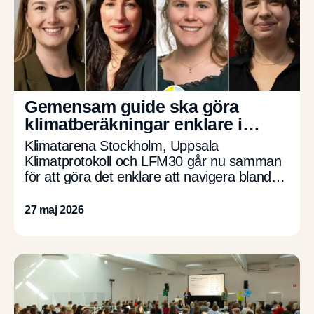
Gemensam guide ska göra
klimatberäkningar enklare i
anläggningsbranschen
Klimatarena Stockholm, Uppsala
Klimatprotokoll och LFM30 går nu samman
för att göra det enklare att navigera bland
klimatberäkningar inom anläggningssektorn.
Tillsammans har initiativen tagit fram en
27 maj 2026
gemensam guide som visar […]