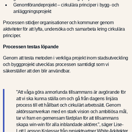
Genomförandeprojekt – cirkulära principer i bygg- och
anläggningsprojekt
Processen stödjer organisationer och kommuner genom
aktiviteter för att lyfta, undersöka och samarbeta kring cirkulära
principer.
Processen testas löpande
Genom att testa metoden i verkliga projekt inom stadsutveckling
och byggprojekt utvecklas processen samtidigt som vi
säkerställer att den blir användbar.
”Att våga göra annorlunda tillsammans är avgörande för
att vi ska kunna ställa om och gå från dagens linjära
process till ett hållbart och cirkulärt arbetssätt. Genom
aktörssamverkan med en stark vision och ambitiösa mål,
tar vi fram en gemensam färdplan för att tillsammans
skapa win-win för alla inblandade aktörer.”, säger Lise-
Lott Larsson Kolessar från projektpartner White Arkitekter