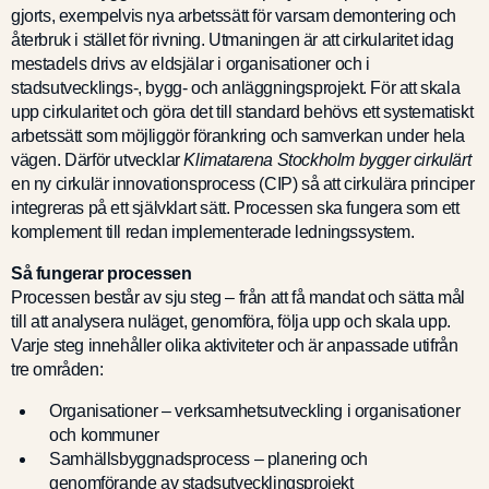
gjorts, exempelvis nya arbetssätt för varsam demontering och
återbruk i stället för rivning. Utmaningen är att cirkularitet idag
mestadels drivs av eldsjälar i organisationer och i
stadsutvecklings-, bygg- och anläggningsprojekt. För att skala
upp cirkularitet och göra det till standard behövs ett systematiskt
arbetssätt som möjliggör förankring och samverkan under hela
vägen. Därför utvecklar
Klimatarena Stockholm bygger cirkulärt
en ny cirkulär innovationsprocess (CIP) så att cirkulära principer
integreras på ett självklart sätt. Processen ska fungera som ett
komplement till redan implementerade ledningssystem.
Så fungerar processen
Processen består av sju steg – från att få mandat och sätta mål
till att analysera nuläget, genomföra, följa upp och skala upp.
Varje steg innehåller olika aktiviteter och är anpassade utifrån
tre områden:
Organisationer – verksamhetsutveckling i organisationer
och kommuner
Samhällsbyggnadsprocess – planering och
genomförande av stadsutvecklingsprojekt