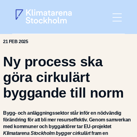
21 FEB 2025
Hem
Ny process ska
Aktuellt
göra cirkulärt
Gå med
byggande till norm
Det här gör vi
Bygg- och anläggningssektor står inför en nödvändig
Om Klimatarenan
förändring för att bli mer resurseffektiv. Genom samverkan
med kommuner och byggaktörer tar EU-projektet
Klimatarena Stockholm bygger cirkulärt
fram en