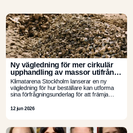
Ny vägledning för mer cirkulär
upphandling av massor utifrån
AMA-koder
Klimatarena Stockholm lanserar en ny
vägledning för hur beställare kan utforma
sina förfrågningsunderlag för att främja
cirkulär masshantering i anläggningsprojekt.
Vägledningen har utvecklats av Peab och
12 jun 2026
Swerock i samverkan och […]