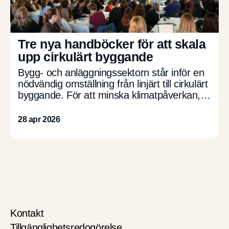
Tre nya handböcker för att skala
upp cirkulärt byggande
Bygg- och anläggningssektorn står inför en
nödvändig omställning från linjärt till cirkulärt
byggande. För att minska klimatpåverkan,
stärka konkurrenskraften och öka
robustheten behövs nu konkreta verktyg
28 apr 2026
som gör det möjligt […]
Kontakt
Tillgänglighetsredogörelse