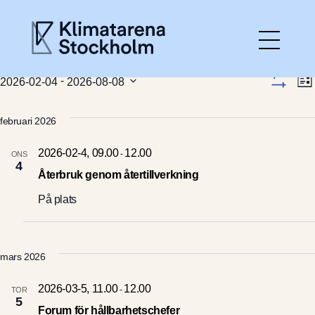
Kalender
Händelser
Vy-
H
 - 
2026-02-04
2026-08-08
L
V
Välj
V
Hem
i
navi
I
datum.
S
s
februari 2026
N
A
t
F
Aktuellt
a
I
2026-02-4, 09.00
12.00
-
ONS
L
4
T
Återbruk genom återtillverkning
E
Gå med
R
På plats
Det här gör vi
mars 2026
Om Klimatarenan
2026-03-5, 11.00
12.00
-
TOR
5
Forum för hållbarhetschefer