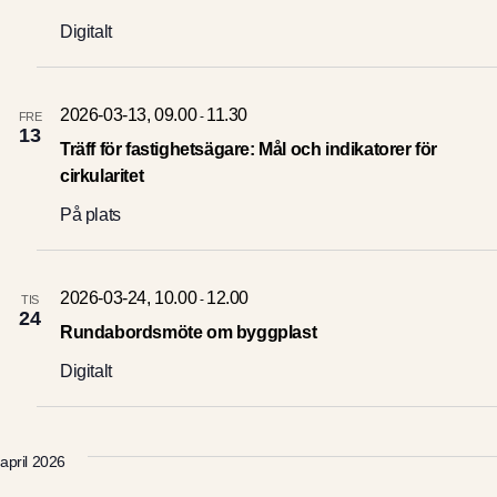
För deltagare
Digitalt
2026-03-13, 09.00
11.30
-
FRE
13
Ett initiativ av
Träff för fastighetsägare: Mål och indikatorer för
cirkularitet
På plats
2026-03-24, 10.00
12.00
-
TIS
24
Rundabordsmöte om byggplast
Digitalt
april 2026