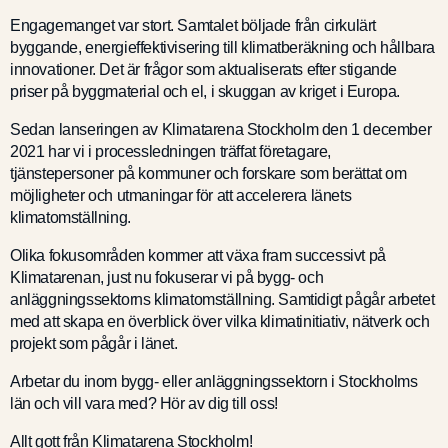
För deltagare
Engagemanget var stort. Samtalet böljade från cirkulärt
byggande, energieffektivisering till klimatberäkning och hållbara
innovationer. Det är frågor som aktualiserats efter stigande
priser på byggmaterial och el, i skuggan av kriget i Europa.
Ett initiativ av
Sedan lanseringen av Klimatarena Stockholm den 1 december
2021 har vi i processledningen träffat företagare,
tjänstepersoner på kommuner och forskare som berättat om
möjligheter och utmaningar för att accelerera länets
klimatomställning.
Olika fokusområden kommer att växa fram successivt på
Klimatarenan, just nu fokuserar vi på bygg- och
anläggningssektorns klimatomställning. Samtidigt pågår arbetet
med att skapa en överblick över vilka klimatinitiativ, nätverk och
projekt som pågår i länet.
Arbetar du inom bygg- eller anläggningssektorn i Stockholms
län och vill vara med? Hör av dig till oss!
Allt gott från Klimatarena Stockholm!