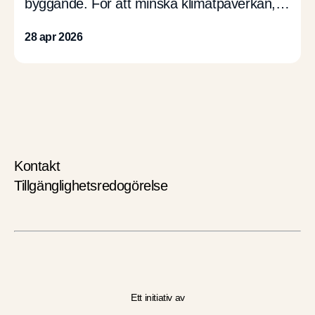
byggande. För att minska klimatpåverkan,
stärka konkurrenskraften och öka
robustheten behövs nu konkreta verktyg
28 apr 2026
som gör det möjligt […]
Kontakt
Tillgänglighetsredogörelse
Ett initiativ av