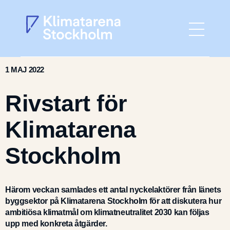
1 MAJ 2022
Hem
Rivstart för
Aktuellt
Klimatarena
Gå med
Stockholm
Det här gör vi
Härom veckan samlades ett antal nyckelaktörer från länets
Om Klimatarenan
byggsektor på Klimatarena Stockholm för att diskutera hur
ambitiösa klimatmål om klimatneutralitet 2030 kan följas
upp med konkreta åtgärder.