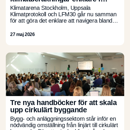
anläggningsbranschen
Klimatarena Stockholm, Uppsala
Klimatprotokoll och LFM30 går nu samman
för att göra det enklare att navigera bland
klimatberäkningar inom anläggningssektorn.
Tillsammans har initiativen tagit fram en
27 maj 2026
gemensam guide som visar […]
Tre nya handböcker för att skala
upp cirkulärt byggande
Bygg- och anläggningssektorn står inför en
nödvändig omställning från linjärt till cirkulärt