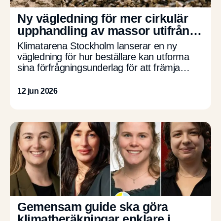
Ny vägledning för mer cirkulär
upphandling av massor utifrån
AMA-koder
Klimatarena Stockholm lanserar en ny
vägledning för hur beställare kan utforma
sina förfrågningsunderlag för att främja
cirkulär masshantering i anläggningsprojekt.
Vägledningen har utvecklats av Peab och
12 jun 2026
Swerock i samverkan och […]
Gemensam guide ska göra
klimatberäkningar enklare i